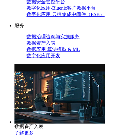
数据安全管控平台
数字化应用-Bluenic客户数据平台
数字化应用-云捷集成中间件（ESB）
服务
数据治理咨询与实施服务
数据资产入表
数据应用-算法模型 & ML
数字化应用开发
数据资产入表
了解更多