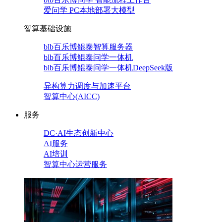
爱问学 PC本地部署大模型
智算基础设施
blb百乐博鲲泰智算服务器
blb百乐博鲲泰问学一体机
blb百乐博鲲泰问学一体机DeepSeek版
异构算力调度与加速平台
智算中心(AICC)
服务
DC·AI生态创新中心
AI服务
AI培训
智算中心运营服务